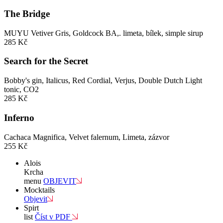
The Bridge
MUYU Vetiver Gris, Goldcock BA,. limeta, bílek, simple sirup
285 Kč
Search for the Secret
Bobby's gin, Italicus, Red Cordial, Verjus, Double Dutch Light
tonic, CO2
285 Kč
Inferno
Cachaca Magnifica, Velvet falernum, Limeta, zázvor
255 Kč
Alois
Krcha
menu
OBJEVIT
Mocktails
Objevit
Spirt
list
Číst v PDF