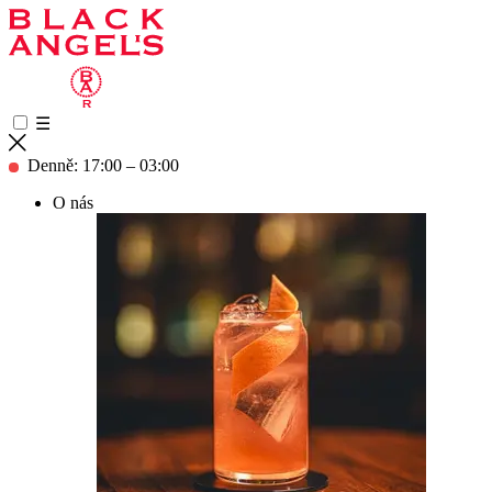
☰
Denně: 17:00 – 03:00
O nás