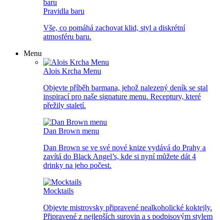
Pravidla baru
Vše, co pomáhá zachovat klid, styl a diskrétní
atmosféru baru.
Menu
Alois Krcha Menu
Objevte příběh barmana, jehož nalezený deník se stal
inspirací pro naše signature menu. Receptury, které
přežily staletí.
Dan Brown menu
Dan Brown se ve své nové knize vydává do Prahy a
zavítá do Black Angel’s, kde si nyní můžete dát 4
drinky na jeho počest.
Mocktails
Objevte mistrovsky připravené nealkoholické koktejly.
Připravené z nejlepších surovin a s podpisovým stylem