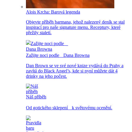
Alois Krcha: Barová legenda
Objevte příběh barmana, jehož nalezený deník se stal
inspirací pro naše signature menu. Receptury, které
přežily staletí.
Zažijte noci podle Dana Browna
Dan Brown se ve své nové knize vydává do Prahy a
zavítá do Black Angel’s, kde si nyní můžete dát 4
drinky na jeho počest.
Náš příběh
Od gotického sklepení k světovému ocenění.