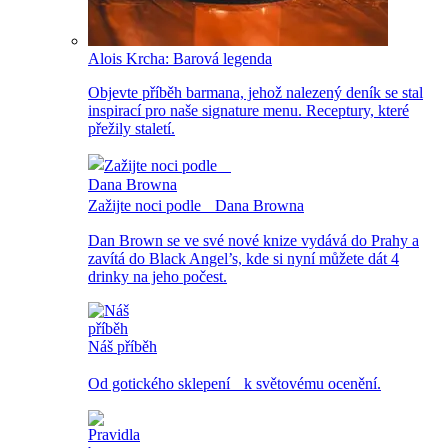
Alois Krcha: Barová legenda
Objevte příběh barmana, jehož nalezený deník se stal
inspirací pro naše signature menu. Receptury, které
přežily staletí.
Zažijte noci podle Dana Browna
Dan Brown se ve své nové knize vydává do Prahy a
zavítá do Black Angel’s, kde si nyní můžete dát 4
drinky na jeho počest.
Náš příběh
Od gotického sklepení k světovému ocenění.