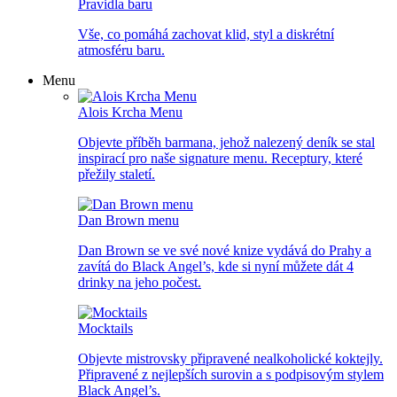
Pravidla baru
Vše, co pomáhá zachovat klid, styl a diskrétní
atmosféru baru.
Menu
Alois Krcha Menu
Objevte příběh barmana, jehož nalezený deník se stal
inspirací pro naše signature menu. Receptury, které
přežily staletí.
Dan Brown menu
Dan Brown se ve své nové knize vydává do Prahy a
zavítá do Black Angel’s, kde si nyní můžete dát 4
drinky na jeho počest.
Mocktails
Objevte mistrovsky připravené nealkoholické koktejly.
Připravené z nejlepších surovin a s podpisovým stylem
Black Angel’s.