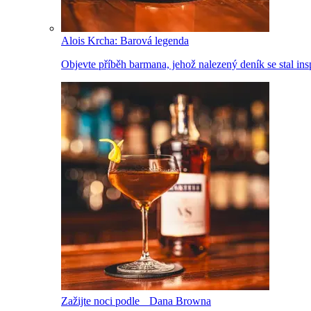
Alois Krcha: Barová legenda
Objevte příběh barmana, jehož nalezený deník se stal inspi
Zažijte noci podle Dana Browna