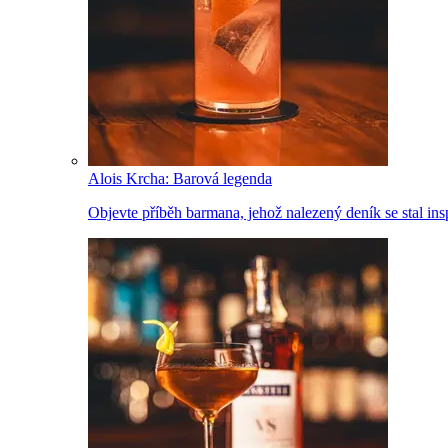
Alois Krcha: Barová legenda
Objevte příběh barmana, jehož nalezený deník se stal inspi