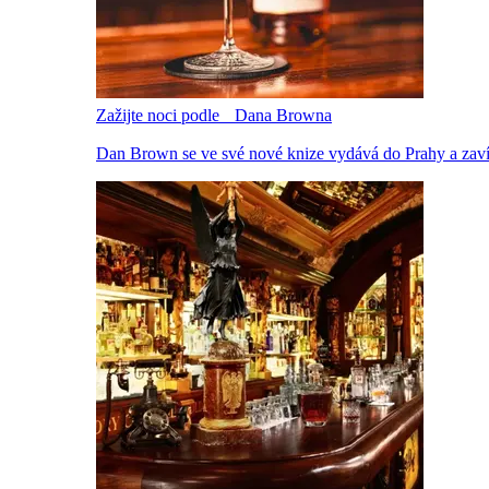
Zažijte noci podle Dana Browna
Dan Brown se ve své nové knize vydává do Prahy a zavítá