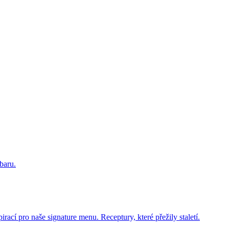
baru.
rací pro naše signature menu. Receptury, které přežily staletí.