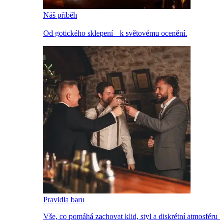
Náš příběh
Od gotického sklepení k světovému ocenění.
Pravidla baru
Vše, co pomáhá zachovat klid, styl a diskrétní atmosféru 