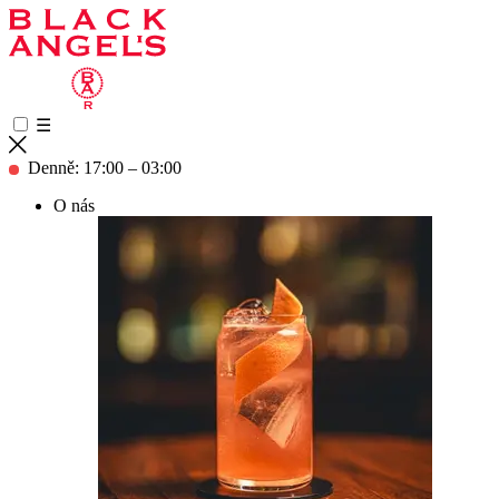
☰
Denně: 17:00 – 03:00
O nás