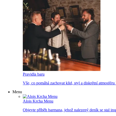
Pravidla baru
Vše, co pomáhá zachovat klid, styl a diskrétní atmosféru 
Menu
Alois Krcha Menu
Objevte příběh barmana, jehož nalezený deník se stal inspi