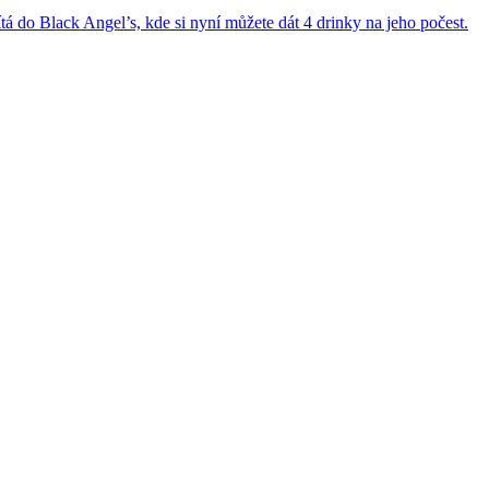
 do Black Angel’s, kde si nyní můžete dát 4 drinky na jeho počest.