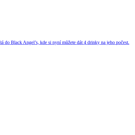
 do Black Angel’s, kde si nyní můžete dát 4 drinky na jeho počest.