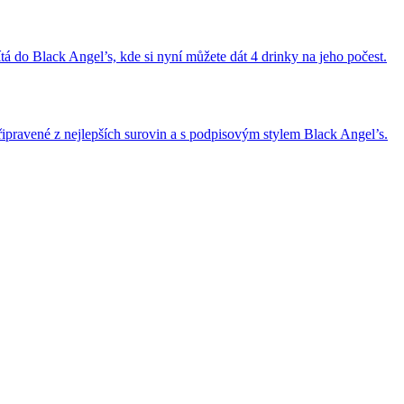
 do Black Angel’s, kde si nyní můžete dát 4 drinky na jeho počest.
řipravené z nejlepších surovin a s podpisovým stylem Black Angel’s.