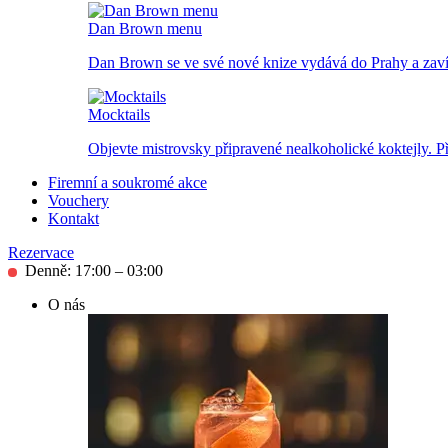
Dan Brown menu
Dan Brown se ve své nové knize vydává do Prahy a zavítá
Mocktails
Objevte mistrovsky připravené nealkoholické koktejly. P
Firemní a soukromé akce
Vouchery
Kontakt
Rezervace
Denně: 17:00 – 03:00
O nás