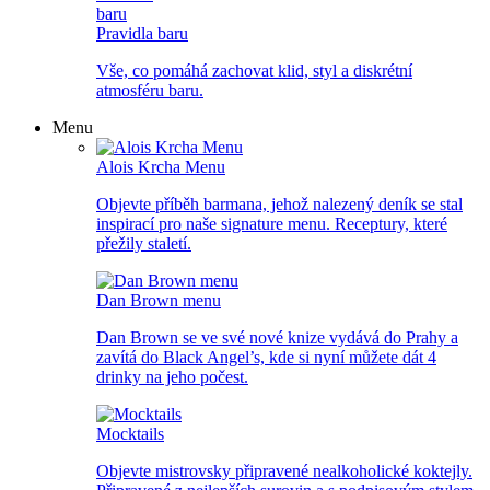
Pravidla baru
Vše, co pomáhá zachovat klid, styl a diskrétní
atmosféru baru.
Menu
Alois Krcha Menu
Objevte příběh barmana, jehož nalezený deník se stal
inspirací pro naše signature menu. Receptury, které
přežily staletí.
Dan Brown menu
Dan Brown se ve své nové knize vydává do Prahy a
zavítá do Black Angel’s, kde si nyní můžete dát 4
drinky na jeho počest.
Mocktails
Objevte mistrovsky připravené nealkoholické koktejly.