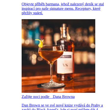
Objevte příběh barmana, jehož nalezený deník se stal
inspirací pro naše signature menu. Receptury, které
přežily staletí.
Zažijte noci podle Dana Browna
Dan Brown se ve své nové knize vydává do Prahy a
zavítá do Black Angel’s, kde si nyní můžete dát 4