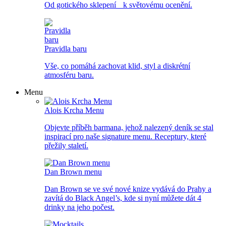
Od gotického sklepení k světovému ocenění.
Pravidla baru
Vše, co pomáhá zachovat klid, styl a diskrétní
atmosféru baru.
Menu
Alois Krcha Menu
Objevte příběh barmana, jehož nalezený deník se stal
inspirací pro naše signature menu. Receptury, které
přežily staletí.
Dan Brown menu
Dan Brown se ve své nové knize vydává do Prahy a
zavítá do Black Angel’s, kde si nyní můžete dát 4
drinky na jeho počest.