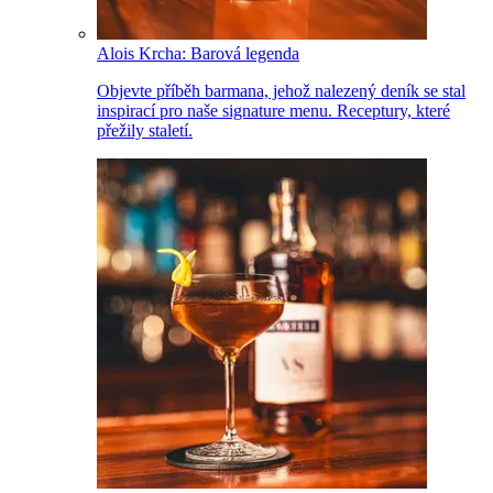
Alois Krcha: Barová legenda
Objevte příběh barmana, jehož nalezený deník se stal
inspirací pro naše signature menu. Receptury, které
přežily staletí.