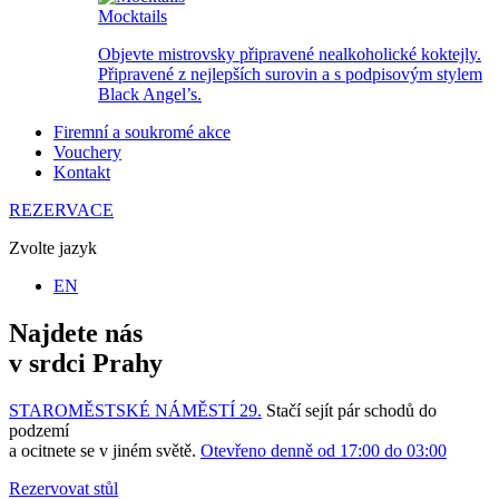
Mocktails
Objevte mistrovsky připravené nealkoholické koktejly.
Připravené z nejlepších surovin a s podpisovým stylem
Black Angel’s.
Firemní a soukromé akce
Vouchery
Kontakt
REZERVACE
Zvolte jazyk
EN
Najdete nás
v srdci Prahy
STAROMĚSTSKÉ NÁMĚSTÍ 29.
Stačí sejít pár schodů do
podzemí
a ocitnete se v jiném světě.
Otevřeno denně od 17:00 do 03:00
Rezervovat stůl